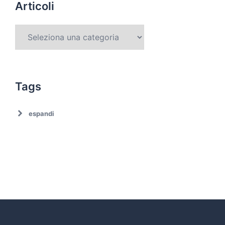
Articoli
Tags
espandi
Ambiente
Ambiente. Trattamento rifiuti
Associazionismo
Ciclo dei rifiuti
Comune di Roma