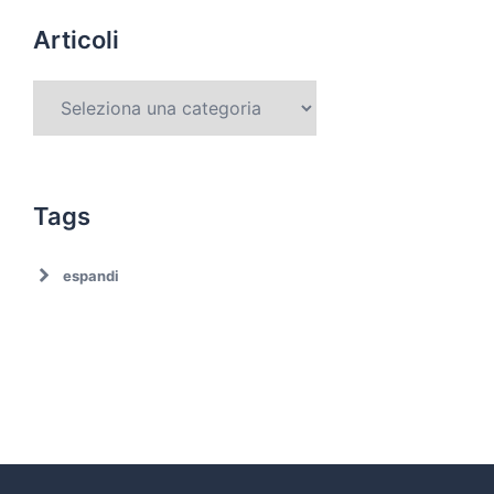
Articoli
Tags
espandi
Ambiente
Ambiente. Trattamento rifiuti
Associazionismo
Ciclo dei rifiuti
Comune di Roma