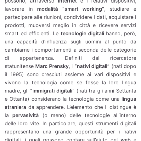
possono, attraverso
Internet
e i relativi dispositivi,
lavorare in
modalità “smart working”
, studiare e
partecipare alle riunioni, condividere i dati, acquistare i
prodotti, muoversi meglio in città e ricevere servizi
smart ed efficienti. Le
tecnologie digitali
hanno, però,
una capacità d’influenza sugli uomini al punto da
cambiarne i comportamenti a seconda delle categorie
di appartenenza. Definiti dal ricercatore
statunitense
Marc Prensky
, i
“nativi digitali”
(nati dopo
il 1995) sono cresciuti assieme ai vari dispositivi e
vivono la tecnologia come se fosse la loro lingua
madre, gli
“immigrati digitali”
(nati tra gli anni Settanta
e Ottanta) considerano la tecnologia come una
lingua
straniera
da apprendere. L’elemento che li distingue è
la
pervasività
(o meno) delle tecnologie all’interno
delle loro vite. In particolare, questi strumenti digitali
rappresentano una grande opportunità per i nativi
digitali, i quali possono contare sull’aiuto del
web
e