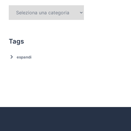
Tags
espandi
Ambiente
Ambiente. Trattamento rifiuti
Associazionismo
Ciclo dei rifiuti
Comune di Roma
Comune di Roma. Emergenza rifiuti
Covid19