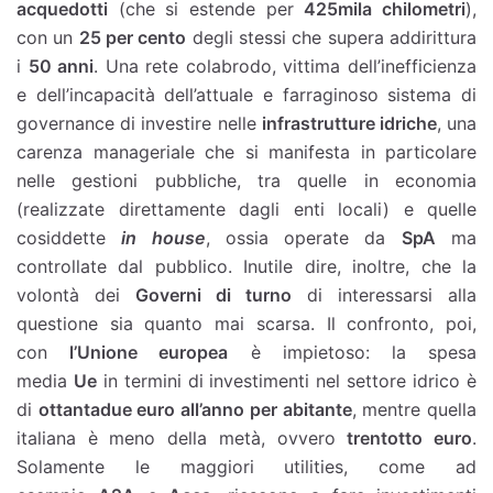
acquedotti
(che si estende per
425mila chilometri
),
con un
25 per cento
degli stessi che supera addirittura
i
50 anni
. Una rete colabrodo, vittima dell’inefficienza
e dell’incapacità dell’attuale e farraginoso sistema di
governance di investire nelle
infrastrutture idriche
, una
carenza manageriale che si manifesta in particolare
nelle gestioni pubbliche, tra quelle in economia
(realizzate direttamente dagli enti locali) e quelle
cosiddette
in house
, ossia operate da
SpA
ma
controllate dal pubblico. Inutile dire, inoltre, che la
volontà dei
Governi di turno
di interessarsi alla
questione sia quanto mai scarsa. Il confronto, poi,
con
l’Unione europea
è impietoso: la spesa
media
Ue
in termini di investimenti nel settore idrico è
di
ottantadue euro all’anno per abitante
, mentre quella
italiana è meno della metà, ovvero
trentotto euro
.
Solamente le maggiori utilities, come ad