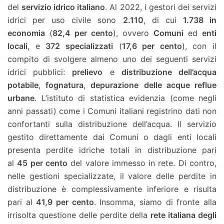
del
servizio idrico italiano
. Al 2022, i gestori dei servizi
idrici per uso civile sono
2.110
, di cui
1.738 in
economia
(
82,4 per cento
), ovvero
Comuni
ed
enti
locali
, e
372 specializzati
(
17,6 per cento
), con il
compito di svolgere almeno uno dei seguenti servizi
idrici pubblici:
prelievo
e
distribuzione dell’acqua
potabile
,
fognatura
,
depurazione
delle acque reflue
urbane
. L’istituto di statistica evidenzia (come negli
anni passati) come i Comuni italiani registrino dati non
confortanti sulla distribuzione dell’acqua. Il servizio
gestito direttamente dai Comuni o dagli enti locali
presenta perdite idriche totali in distribuzione pari
al
45 per cento
del valore immesso in rete. Di contro,
nelle gestioni specializzate, il valore delle perdite in
distribuzione è complessivamente inferiore e risulta
pari al
41,9 per cento
. Insomma, siamo di fronte alla
irrisolta questione delle perdite della
rete italiana degli