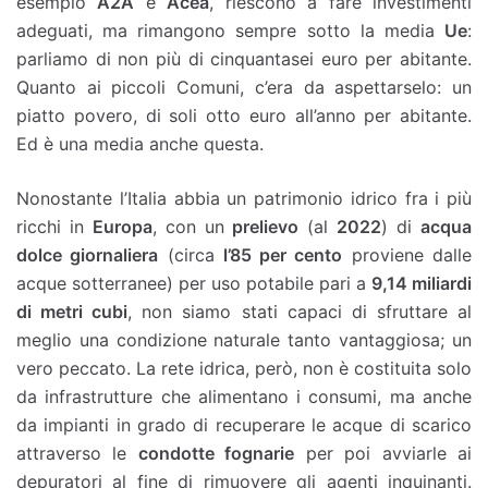
esempio
A2A
e
Acea
, riescono a fare investimenti
adeguati, ma rimangono sempre sotto la media
Ue
:
parliamo di non più di cinquantasei euro per abitante.
Quanto ai piccoli Comuni, c’era da aspettarselo: un
piatto povero, di soli otto euro all’anno per abitante.
Ed è una media anche questa.
Nonostante l’Italia abbia un patrimonio idrico fra i più
ricchi in
Europa
, con un
prelievo
(al
2022
) di
acqua
dolce giornaliera
(circa
l’85 per cento
proviene dalle
acque sotterranee) per uso potabile pari a
9,14 miliardi
di metri cubi
, non siamo stati capaci di sfruttare al
meglio una condizione naturale tanto vantaggiosa; un
vero peccato. La rete idrica, però, non è costituita solo
da infrastrutture che alimentano i consumi, ma anche
da impianti in grado di recuperare le acque di scarico
attraverso le
condotte fognarie
per poi avviarle ai
depuratori al fine di rimuovere gli agenti inquinanti.