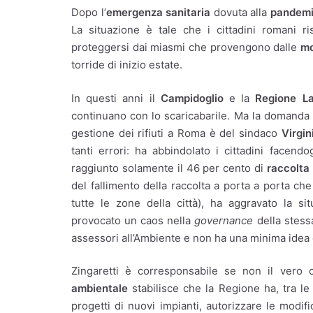
Dopo l’
emergenza sanitaria
dovuta alla
pandem
La situazione è tale che i cittadini romani 
proteggersi dai miasmi che provengono dalle
mo
torride di inizio estate.
In questi anni il
Campidoglio
e la
Regione La
continuano con lo scaricabarile. Ma la domanda c
gestione dei rifiuti a Roma è del sindaco
Virgin
tanti errori: ha abbindolato i cittadini facend
raggiunto solamente il 46 per cento di
raccolta 
del fallimento della raccolta a porta a porta che
tutte le zone della città), ha aggravato la s
provocato un caos nella
governance
della stessa
assessori all’Ambiente e non ha una minima idea
Zingaretti è corresponsabile se non il vero c
ambientale
stabilisce che la Regione ha, tra le 
progetti di nuovi impianti, autorizzare le modifi