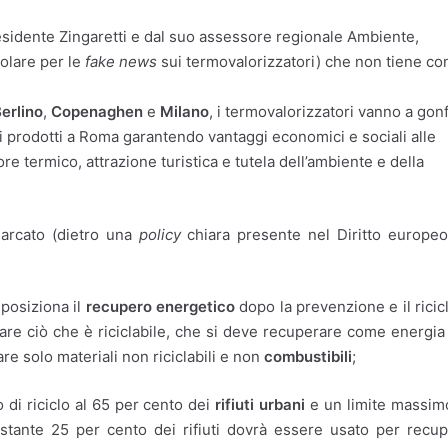
esidente Zingaretti e dal suo assessore regionale Ambiente,
olare per le
fake news
sui termovalorizzatori) che non tiene co
erlino
,
Copenaghen
e
Milano
, i termovalorizzatori vanno a gon
ati prodotti a Roma garantendo vantaggi economici e sociali alle
ore termico, attrazione turistica e tutela dell’ambiente e della
arcato (dietro una
policy
chiara presente nel Diritto europe
 posiziona il
recupero energetico
dopo la prevenzione e il ricic
clare ciò che è riciclabile, che si deve recuperare come energia
re solo materiali non riciclabili e non
combustibili
;
 di riciclo al 65 per cento dei
rifiuti urbani
e un limite massim
restante 25 per cento dei rifiuti dovrà essere usato per recu