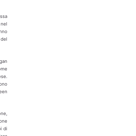
Rifiuti
Rifiuti Urbani
ssa
Ripensiamo Ambiente
 nel
nno
Roma
Roma Capitale
 del
Salario minimo
Scuola
Sociale
ogan
Solidarietà
come
ese.
Sostenibilità
tono
Sostenibilità ambientale
reen
Termovalorizzatore
ne,
Territorio
Trasporti
ione
verde urbano
i di