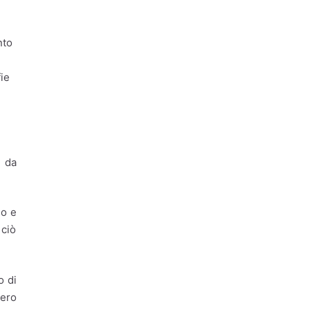
Energia
Energia Nucleare
nto
Europa
Formazione
fie
Gestione dei rifiuti
Giovani
Imprese
Innovazione
o da
Innovazione tecnologica
lavoro
Occupazione
lo e
Piste Ciclabili
 ciò
Raccolta differenziata
Reddito di Cittadinanza
o di
pero
Regione Lazio
Riciclo