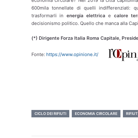
economia circolare? Nel 2019 la città capitolina 
600mila tonnellate di quelli indifferenziati:
trasformarli in
energia elettrica
e
calore te
decisionismo politico. Quello che manca alla Capit
(*) Dirigente Forza Italia Roma Capitale, Pres
Fonte:
https://www.opinione.it/
CICLO DEI RIFIUTI
ECONOMIA CIRCOLARE
RIFIUT