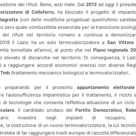
estione dei rifiuti. Bene, anzi male. Dal
2013
ad oggi il presid
orizzatore di Colleferro
, ha bloccato il progetto di impiant
lagrotta
(con delle modifiche progettuali quest’ultimo sarebb
o zero quale combustibile essenziale per la transizione ecolog
o dei rifiuti nel territorio romano e continua a demonizza
 2019 il Lazio ha un solo termovalorizzatore a
San Vittore 
ila tonnellate all’anno), al punto che nel
Piano regionale 20
 elevato di discariche nel territorio. Di conseguenza, il Laz
tà) a raggiungere accordi economici onerosi con diverse Reg
i
Tmb
(trattamento meccanico biologico) e termovalorizzatori.
no preparando per il prossimo
appuntamento elettorale
’autosufficienza impiantistica per il trattamento, il riciclo 
x di tecnologie che consenta l’effettiva attuazione di un ciclo
colare
. Il candidato sindaco del
Partito Democratico
,
Robe
rio investire negli impianti di recupero, 
, la costruzione di un nuovo termovalorizzatore, la cui tecnol
ebbe di far raggiungere livelli europei di raccolta differenziat