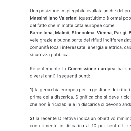
Una posizione inspiegabile avallata anche dal pr
Massimiliano Valeriani
(quest’ultimo è ormai pop
del fatto che in molte città europee come
Barcellona
,
Malmö
,
Stoccolma
,
Vienna
,
Parigi
,
B
vele grazie a buona parte dei rifiuti indifferenzi
comunità locali interessate: energia elettrica, cal
sicurezza pubblica.
Recentemente la
Commissione europea
ha rim
diversi anni) i seguenti punti:
1)
la gerarchia europea per la gestione dei rifiuti
prima della discarica. Significa che si deve rici
che non è riciclabile e in discarica ci devono anda
2)
la recente Direttiva indica un obiettivo minimo
conferimento in discarica al 10 per cento. Il 