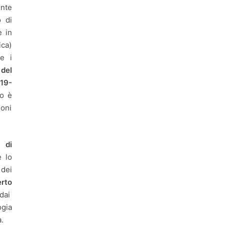
Associazionismo
ente
o di
Ciclo dei rifiuti
e in
Comune di Roma
ica)
re i
Comune di Roma.
del
Emergenza rifiuti
19-
Covid19
Cultura
io è
ioni
Decarbonizzazione
Decoro urbano
 di
Discariche abusive
e lo
Economia circolare
 dei
rto
emergenza rifiuti
dai
ogia
emergenza rifiuti Roma
a.