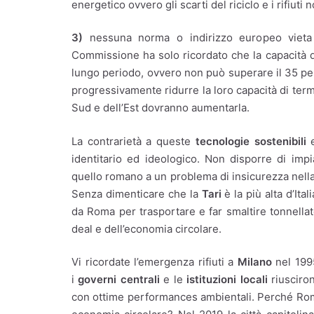
energetico ovvero gli scarti del riciclo e i rifiuti n
3)
nessuna norma o indirizzo europeo viet
Commissione ha solo ricordato che la capacità d
lungo periodo, ovvero non può superare il 35 per
progressivamente ridurre la loro capacità di term
Sud e dell’Est dovranno aumentarla.
La contrarietà a queste
tecnologie sostenibili
e
identitario ed ideologico. Non disporre di imp
quello romano a un problema di insicurezza nella
Senza dimenticare che la
Tari
è la più alta d’Ita
da Roma per trasportare e far smaltire tonnellate 
deal e dell’economia circolare.
Vi ricordate l’emergenza rifiuti a
Milano
nel 199
i
governi centrali
e le
istituzioni locali
riusciron
con ottime performances ambientali. Perché Ro