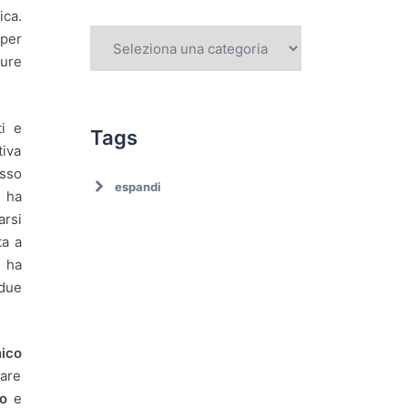
ica.
 per
ture
ti e
Tags
tiva
sso
espandi
, ha
arsi
ta a
 ha
 due
Ambiente
ico
Ambiente. Trattamento
vare
rifiuti
to
e