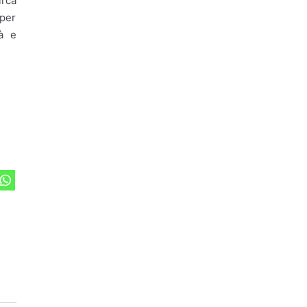
irca
 per
à e