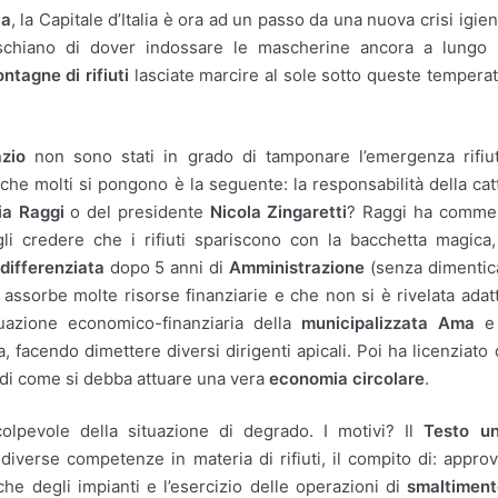
ia
, la Capitale d’Italia è ora ad un passo da una nuova crisi igien
rischiano di dover indossare le mascherine ancora a lungo
ntagne di rifiuti
lasciate marcire al sole sotto queste tempera
zio
non sono stati in grado di tamponare l’emergenza rifiu
he molti si pongono è la seguente: la responsabilità della cat
ia Raggi
o del presidente
Nicola Zingaretti
? Raggi ha comme
ogli credere che i rifiuti spariscono con la bacchetta magica
differenziata
dopo 5 anni di
Amministrazione
(senza dimentic
 assorbe molte risorse finanziarie e che non si è rivelata adat
ituazione economico-finanziaria della
municipalizzata Ama
e
, facendo dimettere diversi dirigenti apicali. Poi ha licenziato
 di come si debba attuare una vera
economia circolare
.
olpevole della situazione di degrado. I motivi? Il
Testo un
diverse competenze in materia di rifiuti, il compito di: appro
che degli impianti e l’esercizio delle operazioni di
smaltimen