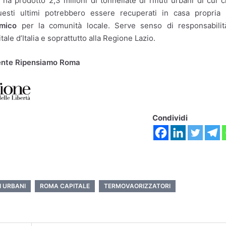
ha prodotto 2,3 milioni di tonnellate di rifiuti urbani di cui c
 questi ultimi potrebbero essere recuperati in casa propria
rmico
per la comunità locale. Serve senso di responsabilit
ale d’Italia e soprattutto alla Regione Lazio.
idente Ripensiamo Roma
Condividi
I URBANI
ROMA CAPITALE
TERMOVAORIZZATORI