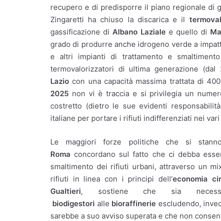
recupero e di predisporre il piano regionale di g
Zingaretti ha chiuso la discarica e il
termoval
gassificazione di
Albano Laziale
e quello di
Ma
grado di produrre anche idrogeno verde a impatt
e altri impianti di trattamento e smaltiment
termovalorizzatori di ultima generazione (dal
Lazio
con una capacità massima trattata di 400m
2025
non vi è traccia e si privilegia un numero
costretto (dietro le sue evidenti responsabili
italiane per portare i rifiuti indifferenziati nei var
Le maggiori forze politiche che si stan
Roma
concordano sul fatto che ci debba essere l
smaltimento dei rifiuti urbani, attraverso un mi
rifiuti in linea con i principi dell’
economia cir
Gualtieri
, sostiene che sia necessa
biodigestori
alle
bioraffinerie
escludendo, invece
sarebbe a suo avviso superata e che non consentir