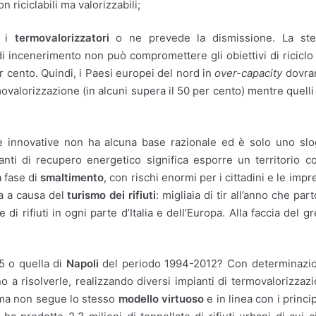
on riciclabili ma valorizzabili;
a i
termovalorizzatori
o ne prevede la dismissione. La ste
i incenerimento non può compromettere gli obiettivi di riciclo
 cento. Quindi, i Paesi europei del nord in
over-capacity
dovra
ovalorizzazione (in alcuni supera il 50 per cento) mentre quelli
 innovative non ha alcuna base razionale ed è solo uno sl
ianti di recupero energetico significa esporre un territorio 
 fase di
smaltimento
, con rischi enormi per i cittadini e le impr
lia a causa del
turismo dei rifiuti
: migliaia di tir all’anno che par
di rifiuti in ogni parte d’Italia e dell’Europa. Alla faccia del g
5 o quella di
Napoli
del periodo 1994-2012? Con determinazio
o a risolverle, realizzando diversi impianti di termovalorizzaz
ma non segue lo stesso
modello virtuoso
e in linea con i princip