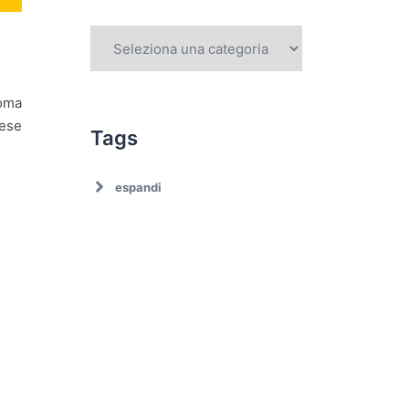
oma
mese
Tags
espandi
Ambiente
Ambiente. Trattamento
rifiuti