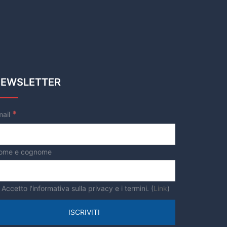
EWSLETTER
*
mail
ome e cognome
Accetto l'informativa sulla privacy e i termini. (
Link
)