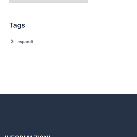
Tags
espandi
Ambiente
Ambiente. Trattamento rifiuti
Associazionismo
Ciclo dei rifiuti
Comune di Roma
Comune di Roma. Emergenza rifiuti
Covid19
Cultura
Decarbonizzazione
Decoro urbano
Discariche abusive