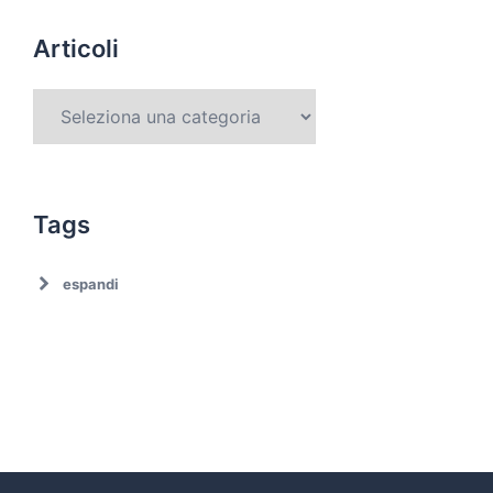
Articoli
Tags
espandi
Ambiente
Ambiente. Trattamento rifiuti
Associazionismo
Ciclo dei rifiuti
Comune di Roma