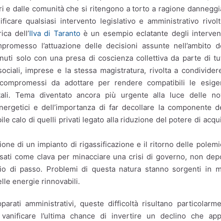
tori e dalle comunità che si ritengono a torto a ragione danneggi
care qualsiasi intervento legislativo e amministrativo rivol
ica dell’
Ilva di Taranto
è un esempio eclatante degli interven
romesso l’attuazione delle decisioni assunte nell’ambito d
nuti solo con una presa di coscienza collettiva da parte di tut
e sociali, imprese e la stessa magistratura, rivolta a condivider
 compromessi da adottare per rendere compatibili le esige
ali. Tema diventato ancora più urgente alla luce delle no
nergetici e dell’importanza di far decollare la componente d
e calo di quelli privati legato alla riduzione del potere di acqu
one di un impianto di rigassificazione e il ritorno delle polem
usati come clava per minacciare una crisi di governo, non de
io di passo. Problemi di questa natura stanno sorgenti in m
elle energie rinnovabili.
arati amministrativi, queste difficoltà risultano particolarm
vanificare l’ultima chance di invertire un declino che ap