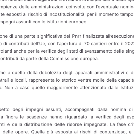
adempienze delle amministrazioni coinvolte con l’eventuale nomin
te esposti al rischio di incostituzionalità, per il momento tampo
 impegni assunti con le istituzioni europee.
one di una parte significativa del Pnrr finalizzata all’esecuzion
o di contributi dell’Ue, con l’apertura di 70 cantieri entro il 202
olanti anche per la verifica degli stati di avanzamento delle sin
 contributi da parte della Commissione europea.
eme a quello della debolezza degli apparati amministrativi e d
ali e locali, rappresenta lo storico ventre molle della capacit
ia. Non a caso quello maggiormente attenzionato dalle Istituz
ispetto degli impegni assunti, accompagnati dalla nomina d
a finora le scadenze hanno riguardato la verifica degli asp
ti e della distribuzione delle risorse impegnate. La fase cri
 delle opere. Quella più esposta ai rischi di contenzioso, e 