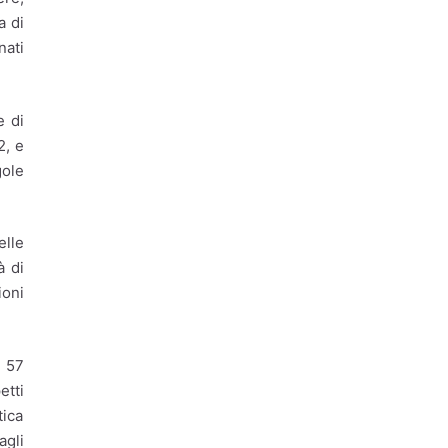
Energia
a di
Energia Nucleare
nati
Europa
Formazione
e di
Gestione dei rifiuti
2, e
Giovani
Imprese
gole
Innovazione
Innovazione tecnologica
elle
à di
lavoro
Occupazione
ioni
Piste Ciclabili
Raccolta differenziata
i 57
etti
Reddito di Cittadinanza
tica
Regione Lazio
Riciclo
agli