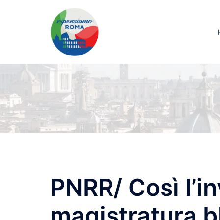
PNRR/ Così l’i
magistratura bl