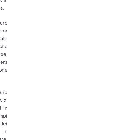
via.
Associazionismo
e.
Ciclo dei rifiuti
euro
Comune di Roma
ione
Comune di Roma.
tata
Emergenza rifiuti
 che
del
Covid19
Cultura
pera
Decarbonizzazione
one
Decoro urbano
tura
Discariche abusive
vizi
Economia circolare
i in
empi
emergenza rifiuti
 dei
emergenza rifiuti Roma
e in
ere,