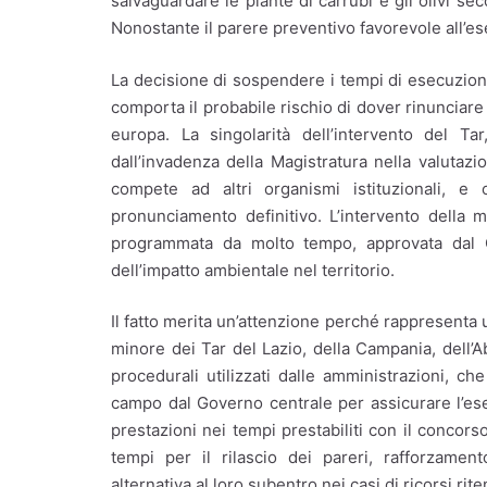
salvaguardare le piante di carrubi e gli olivi se
Nonostante il parere preventivo favorevole all’e
La decisione di sospendere i tempi di esecuzio
comporta il probabile rischio di dover rinunciare 
europa. La singolarità dell’intervento del Ta
dall’invadenza della Magistratura nella valutazi
compete ad altri organismi istituzionali, e
pronunciamento definitivo. L’intervento della 
programmata da molto tempo, approvata dal Ci
dell’impatto ambientale nel territorio.
Il fatto merita un’attenzione perché rappresenta u
minore dei Tar del Lazio, della Campania, dell’A
procedurali utilizzati dalle amministrazioni, c
campo dal Governo centrale per assicurare l’es
prestazioni nei tempi prestabiliti con il concors
tempi per il rilascio dei pareri, rafforzamen
alternativa al loro subentro nei casi di ricorsi ri