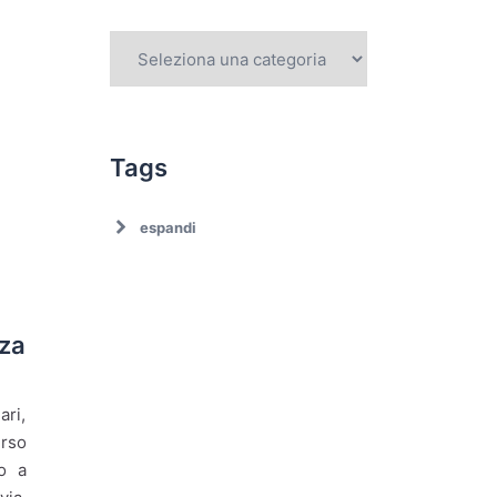
Tags
espandi
nza
Ambiente
ari,
Ambiente. Trattamento
erso
rifiuti
to a