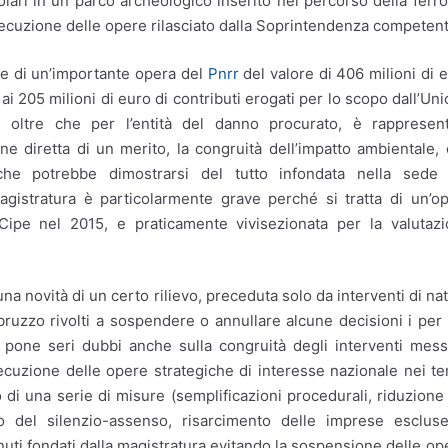
colari in un parco archeologico inserito nel percorso della ferro
secuzione delle opere rilasciato dalla Soprintendenza competent
ne di un’importante opera del
Pnrr
del valore di 406 milioni di 
ai 205 milioni di euro di contributi erogati per lo scopo dall’Un
r, oltre che per l’entità del danno procurato, è rappresen
one diretta di un merito, la congruità dell’impatto ambientale,
 che potrebbe dimostrarsi del tutto infondata nella sede 
magistratura è particolarmente grave perché si tratta di un’o
pe nel 2015, e praticamente vivisezionata per la valutazi
na novità di un certo rilievo, preceduta solo da interventi di na
bruzzo rivolti a sospendere o annullare alcune decisioni i per 
he pone seri dubbi anche sulla congruità degli interventi mess
ecuzione delle opere strategiche di interesse nazionale nei t
o di una serie di misure (semplificazioni procedurali, riduzione
to del silenzio-assenso, risarcimento delle imprese esclus
tenuti fondati dalla magistratura evitando la sospensione delle op