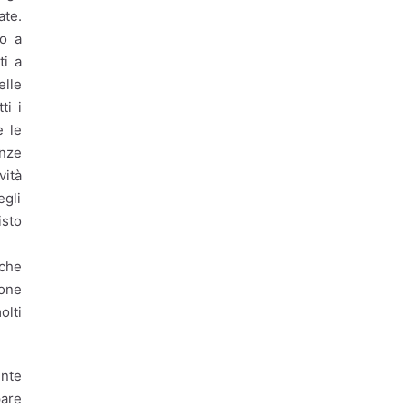
ate.
Rifiuti
Rifiuti Urbani
to a
Ripensiamo Ambiente
ti a
elle
Roma
Roma Capitale
ti i
e le
Salario minimo
nze
Scuola
Sociale
vità
egli
Solidarietà
isto
Sostenibilità
iche
Sostenibilità ambientale
pone
Termovalorizzatore
olti
Territorio
Trasporti
ente
verde urbano
pare