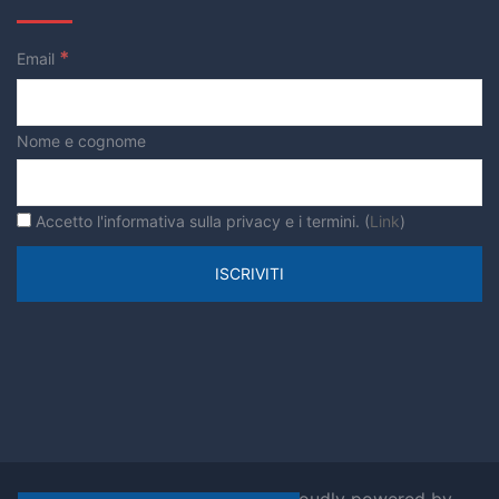
Termovalorizzatore
Territorio
Trasporti
*
Email
verde urbano
Nome e cognome
Accetto l'informativa sulla privacy e i termini. (
Link
)