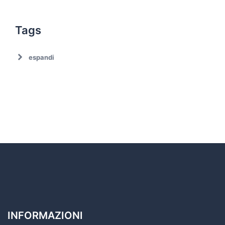
Tags
espandi
Ambiente
Ambiente. Trattamento rifiuti
Associazionismo
Ciclo dei rifiuti
Comune di Roma
Comune di Roma. Emergenza rifiuti
Covid19
Cultura
Decarbonizzazione
Decoro urbano
Discariche abusive
INFORMAZIONI