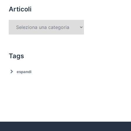
Articoli
Tags
espandi
Ambiente
Ambiente. Trattamento rifiuti
Associazionismo
Ciclo dei rifiuti
Comune di Roma