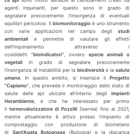
Le api
sono molto sensibili ai cambiamenti creati da
agenti inquinanti, per questo sono in grado di
segnalare precocemente l’insorgenza di eventuali
squilibri pericolosi. Il
biomonitoraggio
è uno strumento
con varie applicazioni nel campo degli
studi
ambientali
e permette di valutare gli effetti
dell’inquinamento attraverso i
cosiddetti
“bioindicatori”
, ovvero
specie animali o
vegetali
in grado di segnalare precocemente
l’insorgenza di instabilità per la
biodiversità
e la
salute
umana
. In questo ambito, si inserisce il
Progetto
“Capiamo”
, che prevede il monitoraggio dello stato di
salute delle api ubicate all’interno degli
impianti
Herambiente
, e che ha interessato per primo
il
termovalorizzatore di Pozzilli
(Isernia) fino al 2021,
mentre attualmente è attivo presso l’impianto di
compostaggio con produzione di biometano
di
Sant’Agata Bolognese
(Bologna) e la discarica